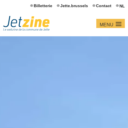
Billetterie
Jette.brussels
Contact
NL