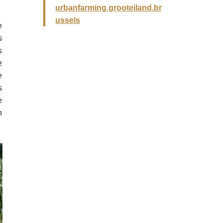
urbanfarming.grooteiland.br
ussels
e
s
s
e
e
s
e
n