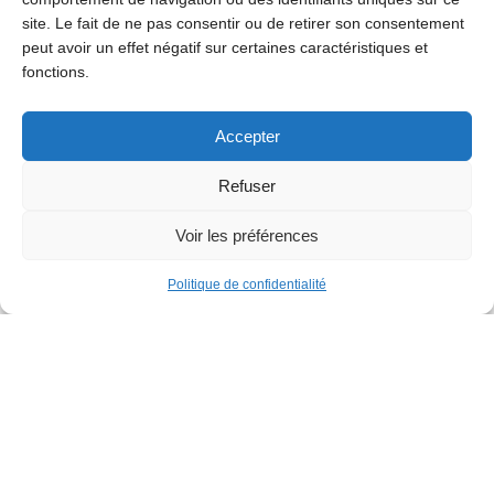
Loisirs
site. Le fait de ne pas consentir ou de retirer son consentement
peut avoir un effet négatif sur certaines caractéristiques et
fonctions.
149e Marché annuel de Jette
Le lundi 31 août, le marché annuel de Jette sera de
retour avec les grands classiques tels que le marché
Accepter
géant, la gigantesque brocante et l’impressionnante
kermesse. Découvrez égalements les animations pour
Refuser
les enfants sur...
Voir les préférences
Politique de confidentialité
Jette est un joyau caché du nord-ouest de Bruxelles. Cette