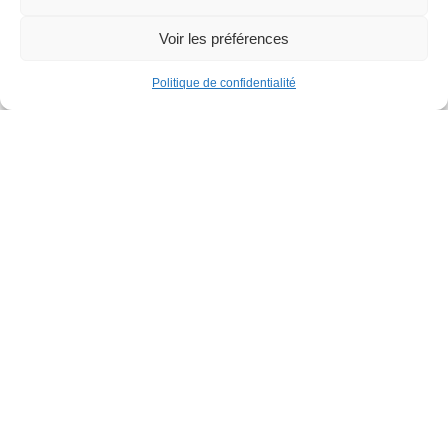
Voir les préférences
Politique de confidentialité
Découvrez également
I
Le parcours mosaïque - rue Léon Theodor
Les dernières actualités