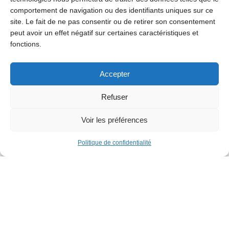
comportement de navigation ou des identifiants uniques sur ce
site. Le fait de ne pas consentir ou de retirer son consentement
peut avoir un effet négatif sur certaines caractéristiques et
fonctions.
Accepter
Société
Refuser
Voir les préférences
Dépistage cardiaque mobile
Cette année, une campagne de sensibilisation autour
Politique de confidentialité
de la santé cardiovasculaire sera organisée durant le
marché annuel de Jette grâce à un centre de dépistage
cardiaque mobile qui permettra aux visiteurs de tester
leur cœur.