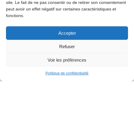
site. Le fait de ne pas consentir ou de retirer son consentement
peut avoir un effet négatif sur certaines caractéristiques et
Culture
fonctions.
Développement durable
Accepter
Familles
Refuser
Loisirs
Voir les préférences
Politique de confidentialité
Seniors
Société
Découvrez Jette
Villa gallo-romaine
Les clubs sportifs à Jette