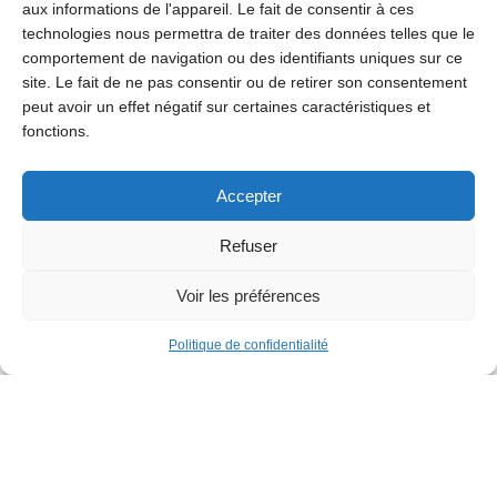
aux informations de l'appareil. Le fait de consentir à ces
technologies nous permettra de traiter des données telles que le
comportement de navigation ou des identifiants uniques sur ce
site. Le fait de ne pas consentir ou de retirer son consentement
peut avoir un effet négatif sur certaines caractéristiques et
fonctions.
Accepter
Loisirs
Refuser
Voir les préférences
149e Marché annuel de Jette
Le lundi 31 août, le marché annuel de Jette sera de
Politique de confidentialité
retour avec les grands classiques tels que le marché
géant, la gigantesque brocante et l’impressionnante
kermesse. Découvrez égalements les animations pour
les enfants sur...