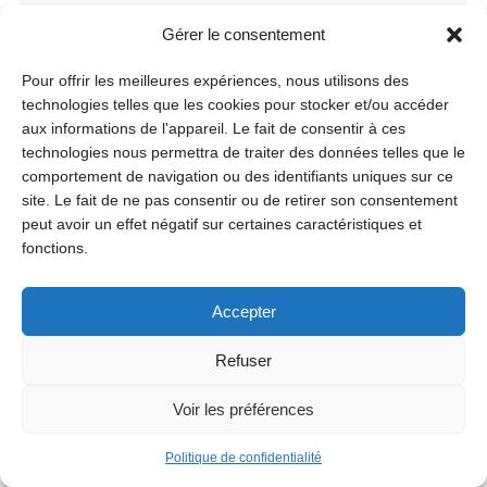
149e Marché annuel de Jette
Gérer le consentement
Le lundi 31 août, le marché annuel de Jette sera de
retour avec les grands classiques tels que le marché
Pour offrir les meilleures expériences, nous utilisons des
géant, la gigantesque brocante et l’impressionnante
technologies telles que les cookies pour stocker et/ou accéder
kermesse. Découvrez égalements les animations pour
aux informations de l'appareil. Le fait de consentir à ces
les enfants sur...
technologies nous permettra de traiter des données telles que le
comportement de navigation ou des identifiants uniques sur ce
site. Le fait de ne pas consentir ou de retirer son consentement
peut avoir un effet négatif sur certaines caractéristiques et
fonctions.
Accepter
Refuser
Voir les préférences
Politique de confidentialité