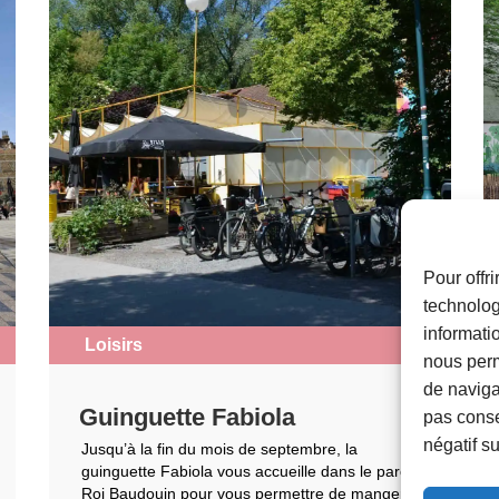
Pour offr
technolog
informati
Loisirs
nous perm
de navigat
Guinguette Fabiola
pas conse
négatif su
Jusqu’à la fin du mois de septembre, la
guinguette Fabiola vous accueille dans le parc
Roi Baudouin pour vous permettre de manger