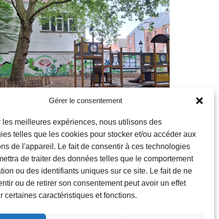
Gérer le consentement
ir les meilleures expériences, nous utilisons des
ies telles que les cookies pour stocker et/ou accéder aux
ons de l'appareil. Le fait de consentir à ces technologies
Familles
ettra de traiter des données telles que le comportement
ion ou des identifiants uniques sur ce site. Le fait de ne
Rénovation de la plaine de
ntir ou de retirer son consentement peut avoir un effet
jeux du parc Garcet
r certaines caractéristiques et fonctions.
Après une première phase de travaux, la plaine