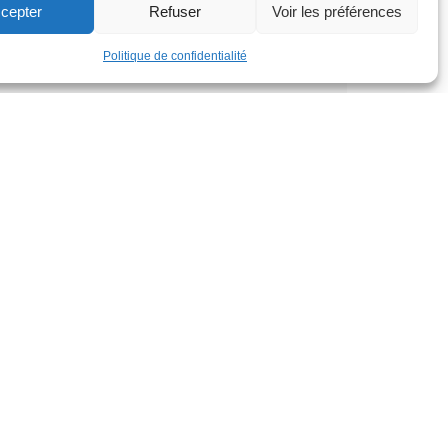
de jeux du parc Garcet a rouvert ses portes
cepter
Refuser
Voir les préférences
début juillet et restera accessible à toutes et
tous durant tout l’été.
Politique de confidentialité