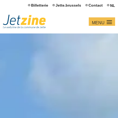
Billetterie
Jette.brussels
Contact
NL