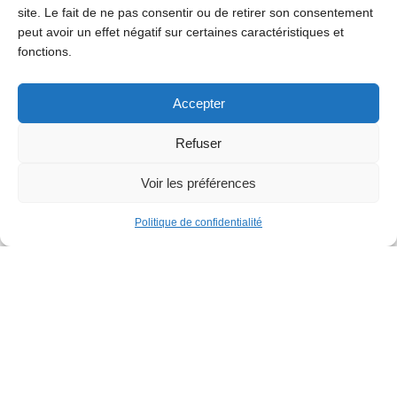
site. Le fait de ne pas consentir ou de retirer son consentement
peut avoir un effet négatif sur certaines caractéristiques et
fonctions.
Accepter
Refuser
Voir les préférences
Politique de confidentialité
Commerce
Le Goumet, spécialiste de
l’apéro
Si Le Goumet garde un ancrage local et un petit coin
belge hérité du Belgo Pop avec notamment une belle
offre de bières, il reflète aussi les racines et le terroir