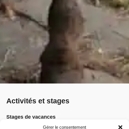
Activités et stages
Stages de vacances
La Ferme pour Enfants de Jette organise des stages bilingues
Gérer le consentement