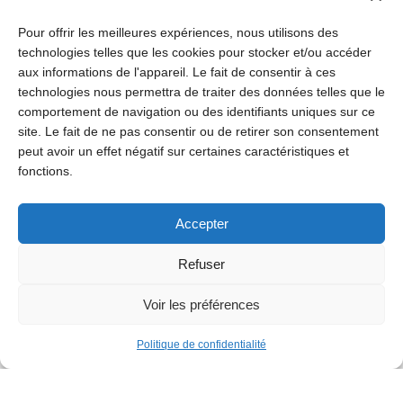
pour les enfants de 4 à 12 ans durant les vacances scolaires.
Lors des stages de vacances, les fermiers en herbe sont initiés
Pour offrir les meilleures expériences, nous utilisons des
à la vie à la ferme : soins aux animaux, fabrication du pain dans
technologies telles que les cookies pour stocker et/ou accéder
la Maison du Pain, culture des potagers, découverte de la forêt,
aux informations de l'appareil. Le fait de consentir à ces
fabrication de confitures artisanales, apiculture, problèmes liés
technologies nous permettra de traiter des données telles que le
à l’eau, …
comportement de navigation ou des identifiants uniques sur ce
site. Le fait de ne pas consentir ou de retirer son consentement
L’inscription aux stages de vacances est obligatoire.
peut avoir un effet négatif sur certaines caractéristiques et
Activités scolaires
fonctions.
La Ferme pour Enfants accueille des groupes scolaires à partir
de la troisième maternelle, tout au long de l’année, et leur
Accepter
propose des activités adaptées aux saisons, en français et en
néerlandais. Les rendez-vous se prennent au mois de
Refuser
septembre pour l’ensemble de l’année scolaire.
Voir les préférences
Mercredis après-midi à la ferme
Fêter son anniversaire, participer à un atelier de théâtre ou à
Politique de confidentialité
un atelier nature ? C’est possible à la Ferme pour Enfants de
Jette tous les mercredis après-midi.
Goûter d’anniversaire