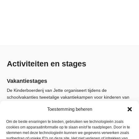
Activiteiten en stages
Vakantiestages
De Kinderboerderij van Jette organiseert tijdens de
schoolvakanties tweetalige vakantiekampen voor kinderen van
4 tot 12 jaar. Tijdens deze vakantiekampen maken de kleine
Toestemming beheren
boeren kennis met het leven op de boerderij: dieren verzorgen,
brood bakken in het Broodhuis, de moestuin onderhouden, het
Om de beste ervaringen te bieden, gebruiken we technologieën zoals
bos verkennen, zelfgemaakte jam maken, bijenteelt,…
cookies om apparaatinformatie op te slaan en/of te raadplegen. Door in te
stemmen met deze technologieën kunnen we gegevens verwerken zoals
Inschrijven verplicht voor de stages
surfgedrag of unieke ID's op deze site. Het niet verlenen of intrekken van