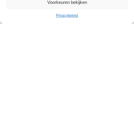
Voorkeuren bekijken
BiblioJette, de Franstalige bibliotheek
Privacybeleid
De recentste actualiteiten