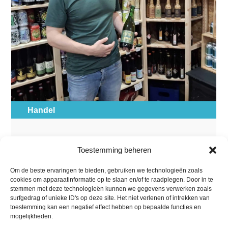
Handel
Le Goumet, alles voor een
Toestemming beheren
geslaagd aperitief
De delicatessenwinkel ‘Le Goumet’ heeft een Belgisch
Om de beste ervaringen te bieden, gebruiken we technologieën zoals
hoekje, met heel wat bijzondere bieren, geërfd van
cookies om apparaatinformatie op te slaan en/of te raadplegen. Door in te
Belgo Pop. Maar de producten verwijzen toch vooral
stemmen met deze technologieën kunnen we gegevens verwerken zoals
naar de zuiderse wortels van Kévin Goumet. De
surfgedrag of unieke ID's op deze site. Het niet verlenen of intrekken van
toestemming kan een negatief effect hebben op bepaalde functies en
specialiteiten? “Alles voor een...
mogelijkheden.