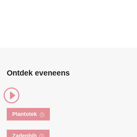
Ontdek eveneens
I
Plantotek
Zadenbib