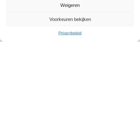
Weigeren
Voorkeuren bekijken
Privacybeleid
Ontdek eveneens
I
Plantotek