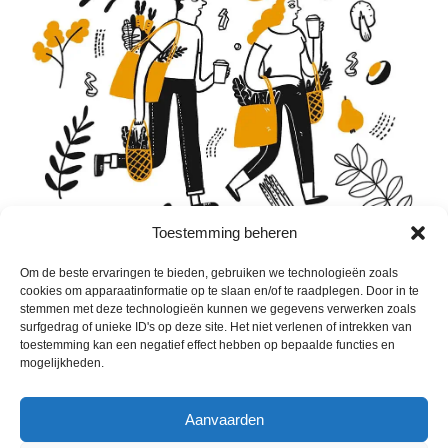
Toestemming beheren
Vrije tijd
Om de beste ervaringen te bieden, gebruiken we technologieën zoals
cookies om apparaatinformatie op te slaan en/of te raadplegen. Door in te
stemmen met deze technologieën kunnen we gegevens verwerken zoals
149ste Jaarmarkt van Jette
surfgedrag of unieke ID's op deze site. Het niet verlenen of intrekken van
toestemming kan een negatief effect hebben op bepaalde functies en
Op maandag 31 augustus is het weer tijd voor de de
mogelijkheden.
Jaarmarkt van Jette, met haar klassieke toppers zoals
de reuzemarkt, de gigantische rommelmarkt en de
indrukwekkende kermis. Ontdek zeker ook de
Aanvaarden
kinderanimatie op het...