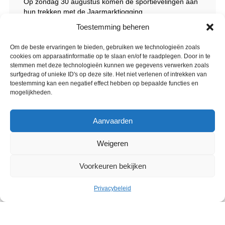
Op zondag 30 augustus komen de sportievelingen aan
hun trekken met de Jaarmarktjogging.
Toestemming beheren
Om de beste ervaringen te bieden, gebruiken we technologieën zoals
cookies om apparaatinformatie op te slaan en/of te raadplegen. Door in te
Rubrieken
stemmen met deze technologieën kunnen we gegevens verwerken zoals
surfgedrag of unieke ID's op deze site. Het niet verlenen of intrekken van
Duurzame ontwikkeling
toestemming kan een negatief effect hebben op bepaalde functies en
mogelijkheden.
Leefomgeving
Aanvaarden
Ontdek Jette
Weigeren
Wijkcomposten
Voorkeuren bekijken
De kleurrijke mozaïeken
Privacybeleid
Mozaïekparcours Léon Theodorstraat
Zadenbib