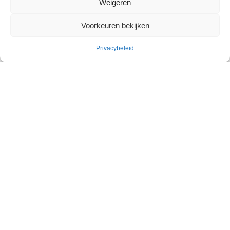
Weigeren
Voorkeuren bekijken
Handel
Privacybeleid
Le Goumet, alles voor een
geslaagd aperitief
De delicatessenwinkel ‘Le Goumet’ heeft een Belgisch
hoekje, met heel wat bijzondere bieren, geërfd van
Belgo Pop. Maar de producten verwijzen toch vooral
naar de zuiderse wortels van Kévin Goumet. De
specialiteiten? “Alles voor een...