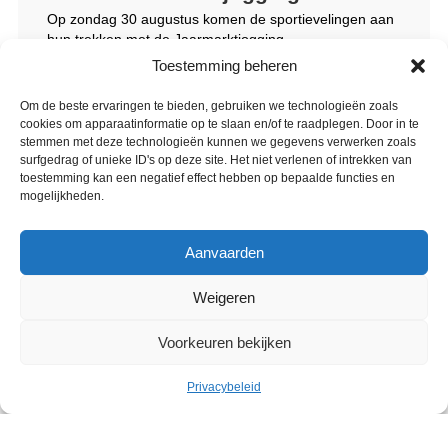
Op zondag 30 augustus komen de sportievelingen aan
hun trekken met de Jaarmarktjogging.
Toestemming beheren
Om de beste ervaringen te bieden, gebruiken we technologieën zoals
cookies om apparaatinformatie op te slaan en/of te raadplegen. Door in te
Rubrieken
stemmen met deze technologieën kunnen we gegevens verwerken zoals
surfgedrag of unieke ID's op deze site. Het niet verlenen of intrekken van
Handel
toestemming kan een negatief effect hebben op bepaalde functies en
mogelijkheden.
Vrije tijd
Aanvaarden
Ontdek Jette
Weigeren
Markten
Voorkeuren bekijken
Jetse Academie – muziek – woord – dans
Privacybeleid
Zwembad Nereus