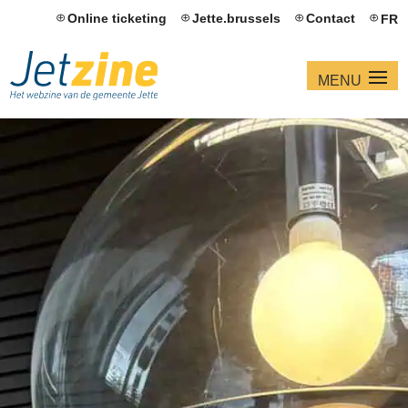
Online ticketing
Jette.brussels
Contact
FR