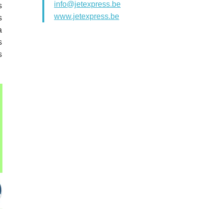
info@jetexpress.be
s
www.jetexpress.be
s
a
s
s