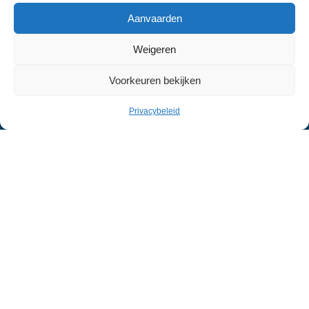
Aanvaarden
Leefomgeving
Weigeren
Kalender
Actualiteiten
Voorkeuren bekijken
Videozine
De ziel van Jette
Privacybeleid
Economisch leven
Gemeente Jette:
Administratieve website:
www.jette.brussels
©
Jetzine | Alle rechten voorbehouden |
Privacybeleid
|