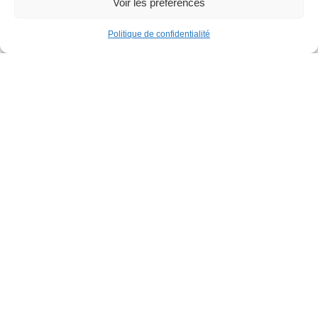
Voir les préférences
Politique de confidentialité
Familles
Parcours gonflable XXL
Parc de la Jeunesse
Lundi 31 août
12h