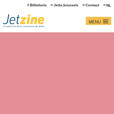
Billetterie
Jette.brussels
Contact
NL