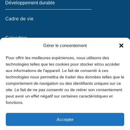
Développement durable
Cadre de vie
Calendrier
Gérer le consentement
Actualités
Vidéozine
Pour offrir les meilleures expériences, nous utilisons des
L’âme de Jette
technologies telles que les cookies pour stocker et/ou accéder
Vie commerciale
aux informations de l'appareil. Le fait de consentir à ces
technologies nous permettra de traiter des données telles que le
comportement de navigation ou des identifiants uniques sur ce
site. Le fait de ne pas consentir ou de retirer son consentement
Commune de Jette :
peut avoir un effet négatif sur certaines caractéristiques et
Site administratif :
www.jette.brussels
fonctions.
Accepter