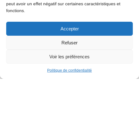
Société
peut avoir un effet négatif sur certaines caractéristiques et
fonctions.
Découvrez Jette
Atelier 34zero Muzeum
Accepter
Les clubs et associations pour seniors
Refuser
Voir les préférences
Parcours street art Yes we can – Jette
Politique de confidentialité
Tennis
Les brocantes à Jette
+