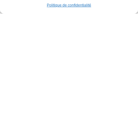
Politique de confidentialité
Familles
Parcours gonflable XXL
Parc de la Jeunesse
Dimanche 30 août
12h