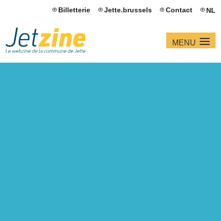
Billetterie
Jette.brussels
Contact
NL