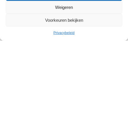
Weigeren
Voorkeuren bekijken
Privacybeleid
Cultuur
Geleid bezoek: Belgische
abstracte kunst in het Withuis
Withuis
Zaterdag 19 september – Zaterdag 07 november