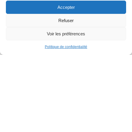
Accepter
Refuser
Voir les préférences
Familles
Politique de confidentialité
Parcours gonflable XXL
Parc de la Jeunesse
Dimanche 30 août
12h