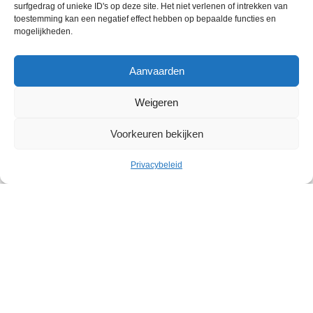
surfgedrag of unieke ID's op deze site. Het niet verlenen of intrekken van
toestemming kan een negatief effect hebben op bepaalde functies en
mogelijkheden.
Aanvaarden
Weigeren
Voorkeuren bekijken
Cultuur
Privacybeleid
Geleid bezoek: Belgische
abstracte kunst in het Withuis
Withuis
Zaterdag 19 september – Zaterdag 07 november