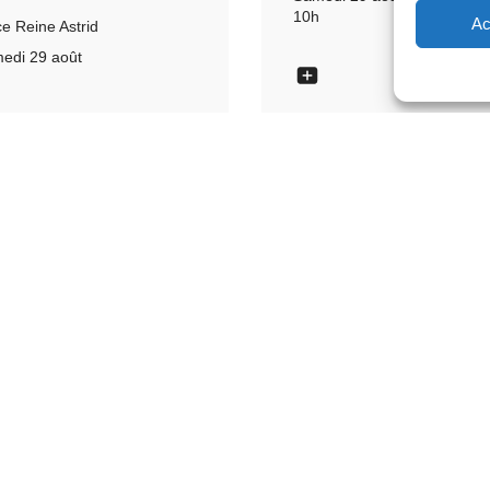
10h
Ac
ce Reine Astrid
edi 29 août