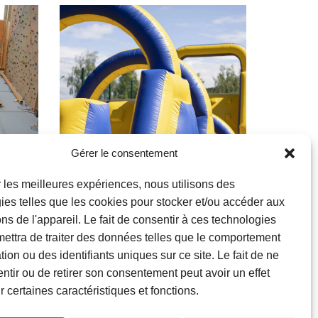
Gérer le consentement
ir les meilleures expériences, nous utilisons des
ies telles que les cookies pour stocker et/ou accéder aux
Familles
ons de l'appareil. Le fait de consentir à ces technologies
ettra de traiter des données telles que le comportement
Parcours
ion ou des identifiants uniques sur ce site. Le fait de ne
gonflable XXL
ntir ou de retirer son consentement peut avoir un effet
r certaines caractéristiques et fonctions.
Parc de la Jeunesse
Dimanche 30 août