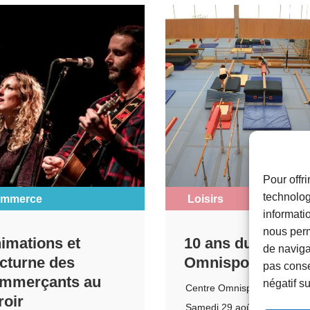
Pour offr
technolog
mmerce
Loisirs
informati
nous perm
imations et
10 ans du Centre
de navigat
cturne des
Omnisports
pas conse
mmerçants au
négatif su
Centre Omnisports
roir
Samedi 29 août