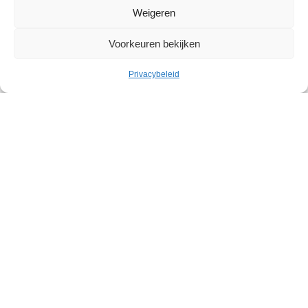
Weigeren
Voorkeuren bekijken
Privacybeleid
Cultuur
Geleid bezoek: Belgische
abstracte kunst in het Withuis
Withuis
Zondag 20 september – Zondag 08 november