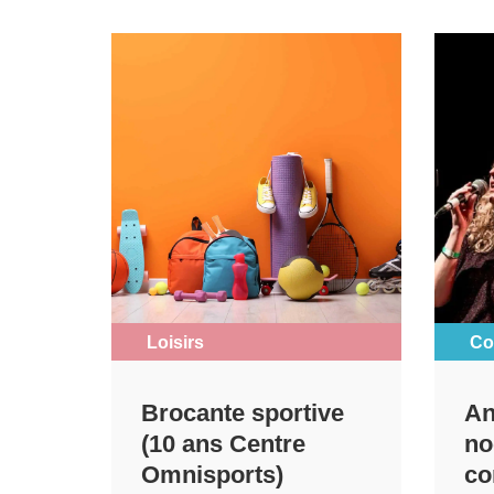
Loisirs
Co
Brocante sportive
An
(10 ans Centre
no
Omnisports)
co