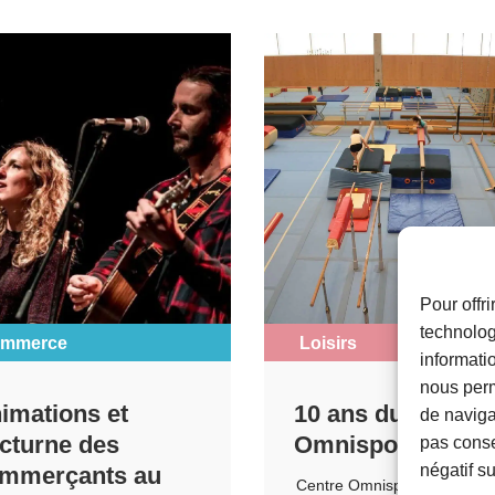
Pour offr
technolog
mmerce
Loisirs
informati
nous perm
imations et
10 ans du Centre
de navigat
cturne des
Omnisports
pas conse
négatif su
mmerçants au
Centre Omnisports