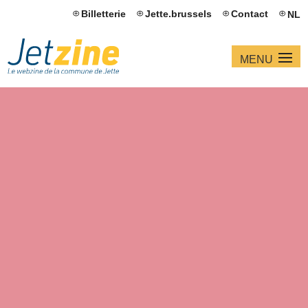
Billetterie
Jette.brussels
Contact
NL