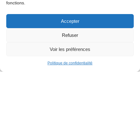
fonctions.
Accepter
Refuser
Voir les préférences
Politique de confidentialité
Familles
Parcours gonflable XXL
Parc de la Jeunesse
Dimanche 30 août
12h