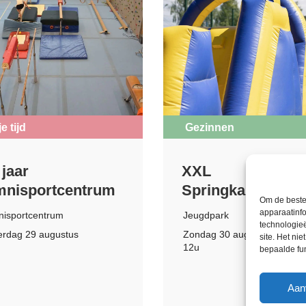
je tijd
Gezinnen
 jaar
XXL
nisportcentrum
Springkasteelpar
Om de beste
apparaatinfo
isportcentrum
Jeugdpark
technologie
erdag 29 augustus
Zondag 30 augustus
site. Het ni
12u
bepaalde fu
Aan