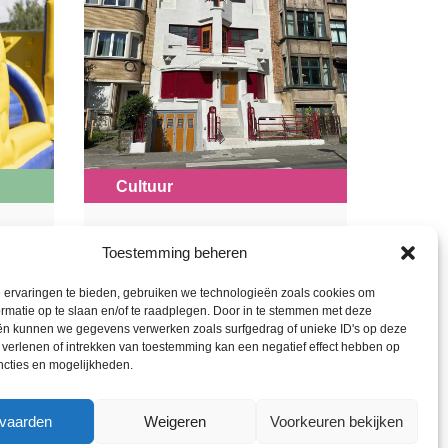
Cultuur
Geleid bezoek:
Toestemming beheren
cours
Belgische
 ervaringen te bieden, gebruiken we technologieën zoals cookies om
abstracte kunst in
rmatie op te slaan en/of te raadplegen. Door in te stemmen met deze
ën kunnen we gegevens verwerken zoals surfgedrag of unieke ID's op deze
het Withuis
et verlenen of intrekken van toestemming kan een negatief effect hebben op
ncties en mogelijkheden.
Withuis
Zaterdag 19 september –
vaarden
Weigeren
Voorkeuren bekijken
Zaterdag 07 november