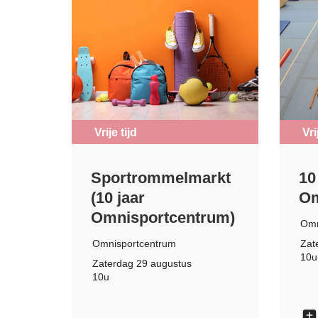
Vrije tijd
Vri
Sportrommelmarkt
10
(10 jaar
Om
Omnisportcentrum)
Omn
Omnisportcentrum
Zat
10u
Zaterdag 29 augustus
10u