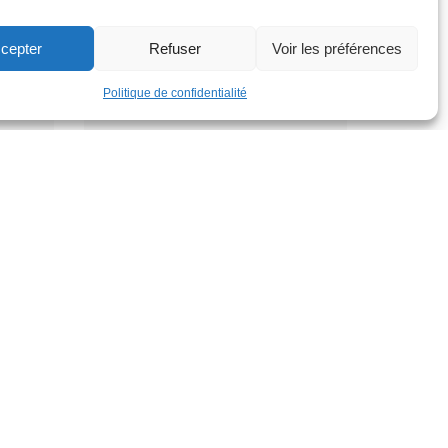
Parc de la Jeunesse
Dimanche 30 août
cepter
Refuser
Voir les préférences
12h
Politique de confidentialité