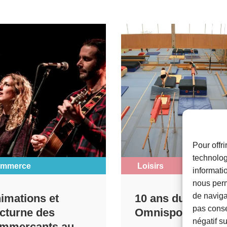
Pour offr
technolog
mmerce
Loisirs
informati
nous perm
de navigat
imations et
10 ans du Centre
pas conse
cturne des
Omnisports
négatif su
mmerçants au