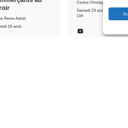
Centre Omnisports
roir
Samedi 29 août
Ac
10h
ce Reine Astrid
edi 29 août