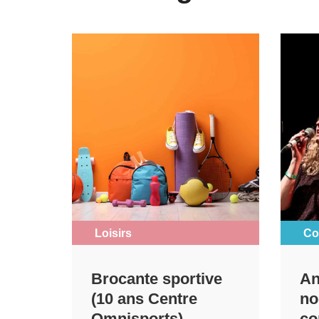
Loisirs
Co
Brocante sportive
An
(10 ans Centre
no
Omnisports)
co