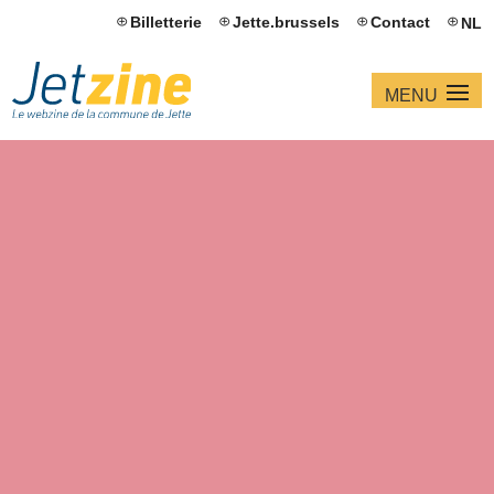
Billetterie
Jette.brussels
Contact
NL