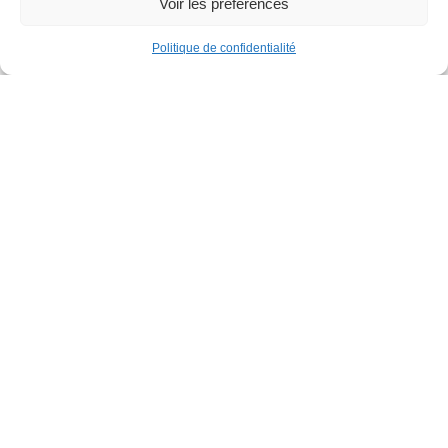
Voir les préférences
Politique de confidentialité
Familles
Parcours gonflable XXL
Parc de la Jeunesse
Dimanche 30 août
12h