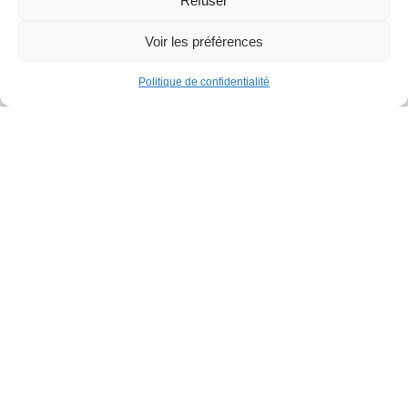
Refuser
Voir les préférences
Familles
Politique de confidentialité
Parcours gonflable XXL
Parc de la Jeunesse
Dimanche 30 août
12h
Jette est un joyau caché du nord-ouest de Bruxelles. Cette
commune verdoyante et vivante possède des atouts