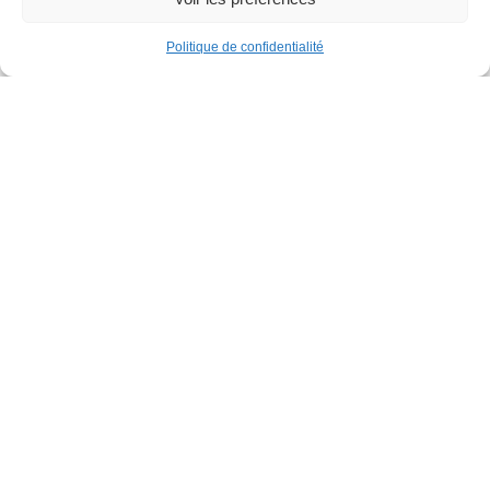
Politique de confidentialité
Familles
Parcours gonflable XXL
Parc de la Jeunesse
Dimanche 30 août
12h