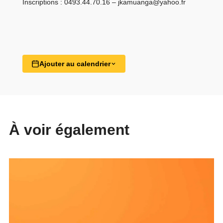
Inscriptions : 0493.44.70.16 –
jkamuanga@yahoo.fr
Ajouter au calendrier
À voir également