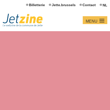
Billetterie
Jette.brussels
Contact
NL