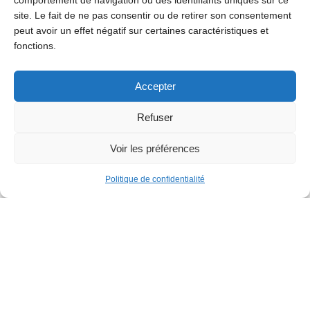
comportement de navigation ou des identifiants uniques sur ce
site. Le fait de ne pas consentir ou de retirer son consentement
peut avoir un effet négatif sur certaines caractéristiques et
fonctions.
Accepter
Refuser
Voir les préférences
Politique de confidentialité
Familles
Parcours gonflable XXL
Parc de la Jeunesse
Dimanche 30 août
12h