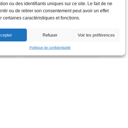
ion ou des identifiants uniques sur ce site. Le fait de ne
ntir ou de retirer son consentement peut avoir un effet
Parcours
r certaines caractéristiques et fonctions.
gonflable XXL
Parc de la Jeunesse
cepter
Refuser
Voir les préférences
Lundi 31 août
12h
Politique de confidentialité