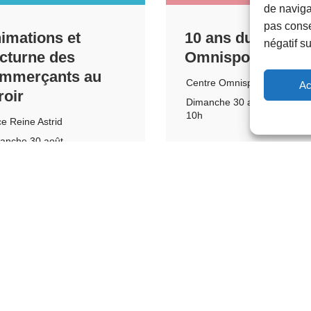
de navigat
pas conse
imations et
10 ans du Centre
négatif su
cturne des
Omnisports
mmerçants au
Centre Omnisports
Ac
roir
Dimanche 30 août
10h
ce Reine Astrid
anche 30 août