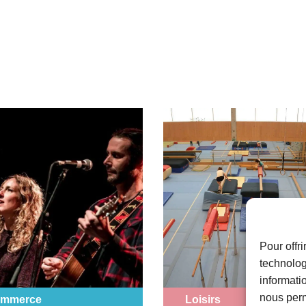
Pour offr
technolog
informati
nous perm
mmerce
Loisirs