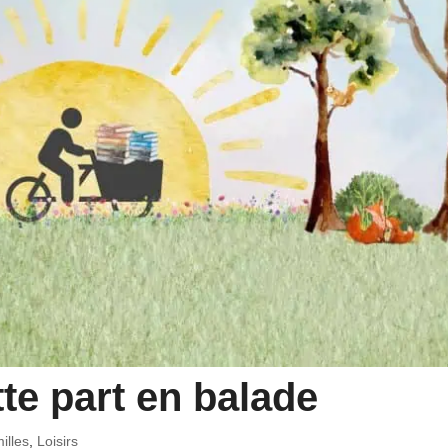
tte part en balade
illes
,
Loisirs