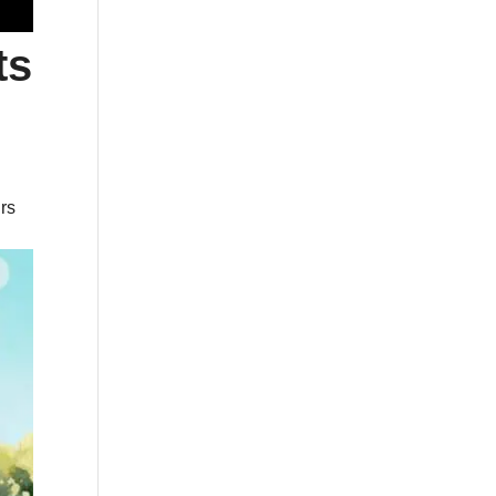
ts
urs