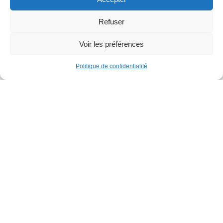
Thèmes
Refuser
Culture
Voir les préférences
Familles
Politique de confidentialité
Loisirs
Découvrez Jette
Les stages de vacances
Musée René Magritte
Parcours street art Yes we can – Jette
La Grotte Notre-Dame de Lourdes
Cours et ateliers ados et adultes