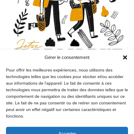
Loisirs
Gérer le consentement
Pour offrir les meilleures expériences, nous utilisons des
149e Marché annuel de Jette
technologies telles que les cookies pour stocker et/ou accéder
aux informations de l'appareil. Le fait de consentir à ces
Le lundi 31 août, le marché annuel de Jette sera de
retour avec les grands classiques tels que le marché
technologies nous permettra de traiter des données telles que le
géant, la gigantesque brocante et l’impressionnante
comportement de navigation ou des identifiants uniques sur ce
kermesse. Découvrez égalements les animations pour
site. Le fait de ne pas consentir ou de retirer son consentement
les enfants sur...
peut avoir un effet négatif sur certaines caractéristiques et
fonctions.
Accepter