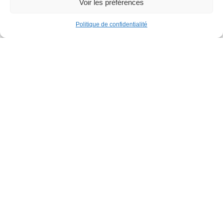
Voir les préférences
Politique de confidentialité
Familles
Parcours gonflable XXL
Parc de la Jeunesse
Dimanche 30 août
12h