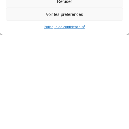
Refuser
Voir les préférences
Politique de confidentialité
Familles
Parcours gonflable XXL
Parc de la Jeunesse
Dimanche 30 août
12h