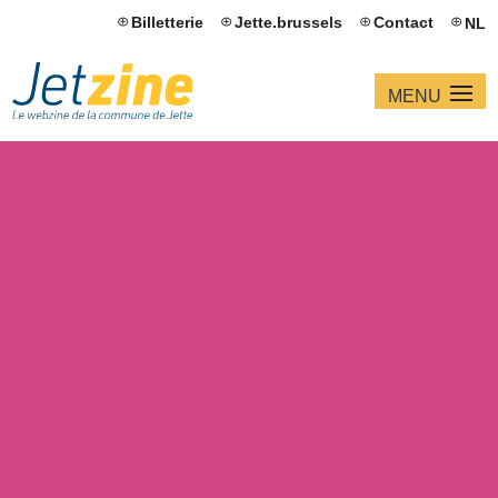
Billetterie
Jette.brussels
Contact
NL