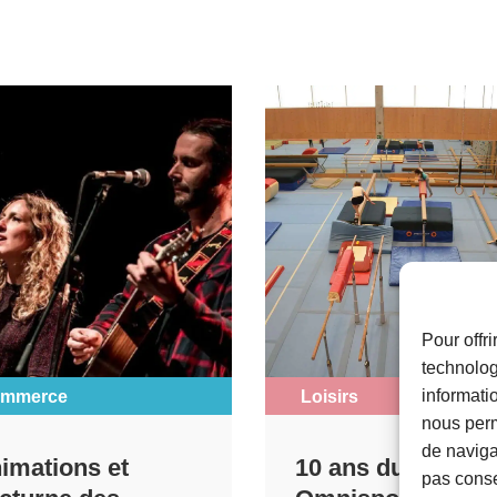
Pour offr
technolog
informati
mmerce
Loisirs
nous perm
de navigat
imations et
10 ans du Centre
pas conse