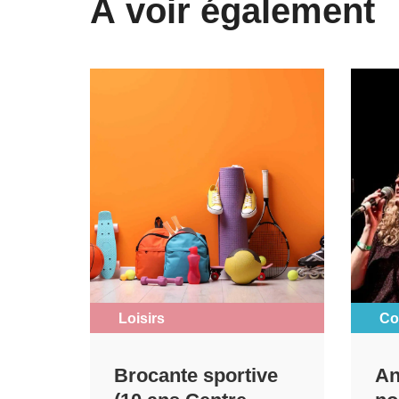
À voir également
Loisirs
Co
Brocante sportive
An