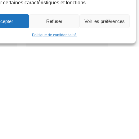
gonflable XXL
r certaines caractéristiques et fonctions.
Parc de la Jeunesse
Lundi 31 août
cepter
Refuser
Voir les préférences
12h
Politique de confidentialité