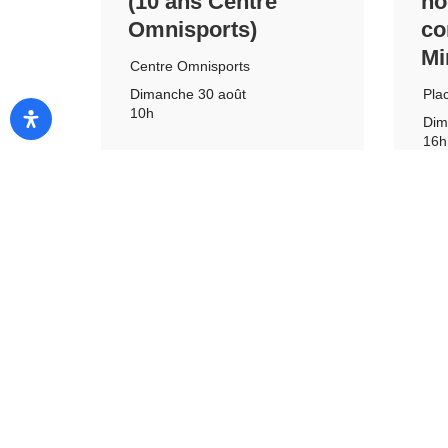
(10 ans Centre
no
Omnisports)
co
Mi
Centre Omnisports
Pla
Dimanche 30 août
10h
Dim
16h