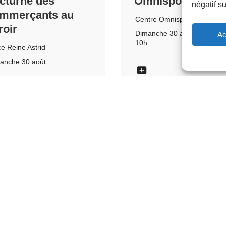
cturne des
Omnisports
négatif su
mmerçants au
Centre Omnisports
roir
Dimanche 30 août
Ac
10h
ce Reine Astrid
anche 30 août