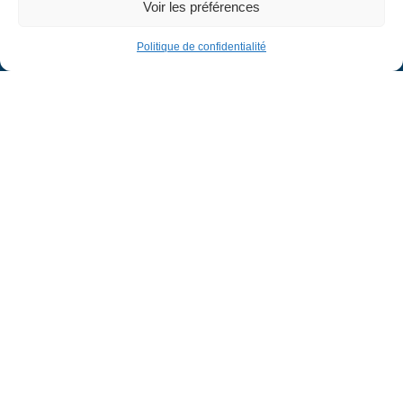
Voir les préférences
Cadre de vie
Politique de confidentialité
Calendrier
Actualités
Vidéozine
L’âme de Jette
Vie commerciale
Commune de Jette :
Site administratif :
www.jette.brussels
©
Jetzine | Tous droits réservés |
Politique de