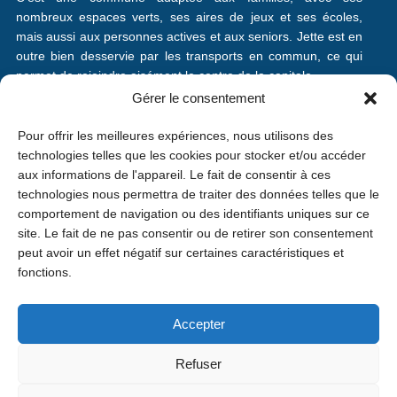
nombreux espaces verts, ses aires de jeux et ses écoles,
mais aussi aux personnes actives et aux seniors. Jette est en
outre bien desservie par les transports en commun, ce qui
permet de rejoindre aisément le centre de la capitale.
Loisirs
Gérer le consentement
Pour offrir les meilleures expériences, nous utilisons des
Culture
technologies telles que les cookies pour stocker et/ou accéder
aux informations de l'appareil. Le fait de consentir à ces
Familles
technologies nous permettra de traiter des données telles que le
comportement de navigation ou des identifiants uniques sur ce
Seniors
site. Le fait de ne pas consentir ou de retirer son consentement
peut avoir un effet négatif sur certaines caractéristiques et
fonctions.
Commerce
Accepter
Société
Refuser
Développement durable