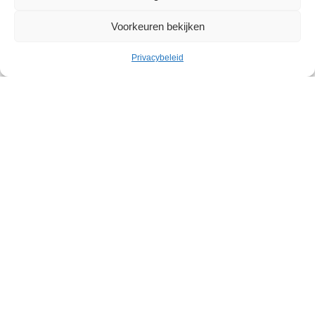
Académie de Jette – musique – danse – parole
Voorkeuren bekijken
Klassiek in de Abdij
Privacybeleid
Jetse Academie – muziek – woord – dans
+
Jette is een verborgen parel, in het noordwesten van Brussel.
Deze levendige gemeente heeft heel wat troeven, met haar