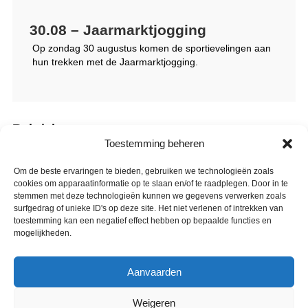
30.08 – Jaarmarktjogging
Op zondag 30 augustus komen de sportievelingen aan
hun trekken met de Jaarmarktjogging.
Rubrieken
Toestemming beheren
Cultuur
Om de beste ervaringen te bieden, gebruiken we technologieën zoals
cookies om apparaatinformatie op te slaan en/of te raadplegen. Door in te
Klassiekers in de abdij
stemmen met deze technologieën kunnen we gegevens verwerken zoals
surfgedrag of unieke ID's op deze site. Het niet verlenen of intrekken van
Ontdek Jette
toestemming kan een negatief effect hebben op bepaalde functies en
mogelijkheden.
Het René Magritte Museum
Aanvaarden
Reserveringen? Via de online ticketverkoop!
Weigeren