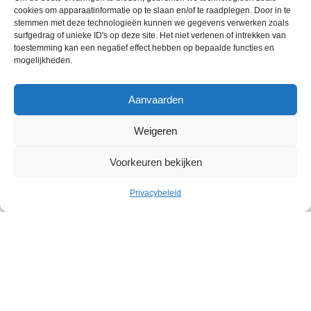
cookies om apparaatinformatie op te slaan en/of te raadplegen. Door in te
stemmen met deze technologieën kunnen we gegevens verwerken zoals
surfgedrag of unieke ID's op deze site. Het niet verlenen of intrekken van
toestemming kan een negatief effect hebben op bepaalde functies en
mogelijkheden.
Aanvaarden
Weigeren
Voorkeuren bekijken
Vrije tijd
Privacybeleid
30.08 – Jaarmarktjogging
Op zondag 30 augustus komen de sportievelingen aan
hun trekken met de Jaarmarktjogging.